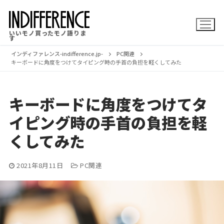
コ
ン
いいモノ買ったモノ語りま
テ
す
ン
インディファレンス-indifference.jp-
PC関連
キーボードに角度をつけてタイピング時の手首の負担を軽くしてみた
ツ
へ
キーボードに角度をつけてタ
ス
イピング時の手首の負担を軽
キ
ッ
くしてみた
プ
2021年8月11日
PC関連