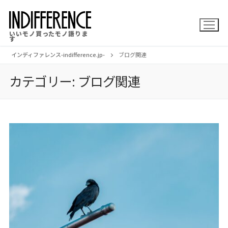
コ
ン
いいモノ買ったモノ語りま
テ
す
ン
インディファレンス-indifference.jp-
ブログ関連
ツ
カテゴリー:
ブログ関連
へ
ス
キ
ッ
プ