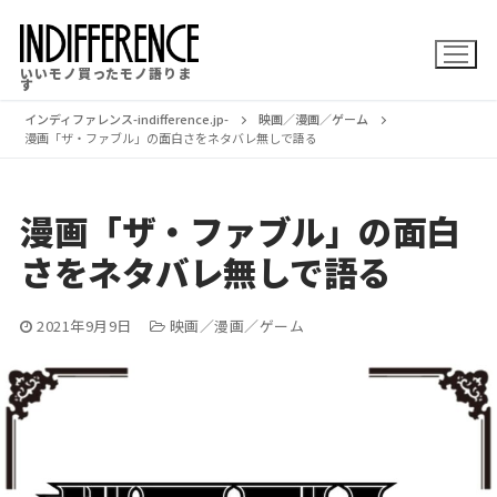
コ
ン
いいモノ買ったモノ語りま
テ
す
ン
インディファレンス-indifference.jp-
映画／漫画／ゲーム
漫画「ザ・ファブル」の面白さをネタバレ無しで語る
ツ
へ
漫画「ザ・ファブル」の面白
ス
さをネタバレ無しで語る
キ
ッ
2021年9月9日
映画／漫画／ゲーム
プ