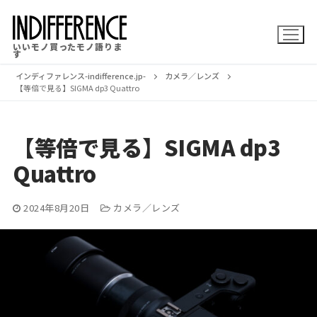
コ
ン
いいモノ買ったモノ語りま
テ
す
ン
インディファレンス-indifference.jp-
カメラ／レンズ
【等倍で見る】SIGMA dp3 Quattro
ツ
へ
【等倍で見る】SIGMA dp3
ス
Quattro
キ
ッ
2024年8月20日
カメラ／レンズ
プ