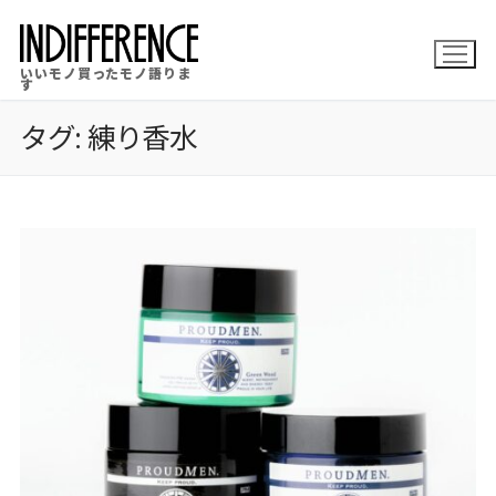
コ
ン
いいモノ買ったモノ語りま
テ
す
ン
タグ:
練り香水
ツ
へ
ス
キ
ッ
プ