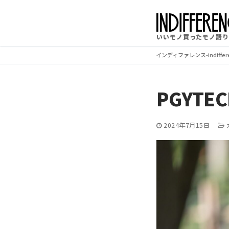
コ
ン
いいモノ買ったモノ語り
テ
ン
インディファレンス-indifferen
ツ
へ
PGYTE
ス
キ
2024年7月15日
ッ
プ