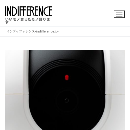
コ
ン
いいモノ買ったモノ語りま
テ
す
ン
インディファレンス-indifference.jp-
ツ
へ
ス
キ
ッ
プ