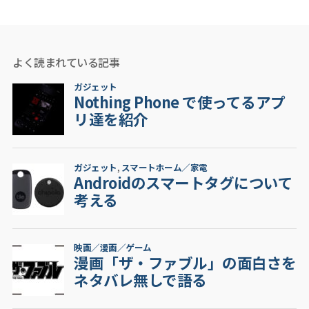
の
ペ
ー
よく読まれている記事
ジ
送
り